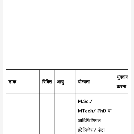
भुगतान
डाक
रिक्ति
आयु
योग्यता
करना
M.Sc./
MTech/ PhD या
आर्टिफिशियल
इंटेलिजेंस/ डेटा