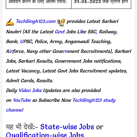
आवेदन करने के लिए अंतिम तिथि:
31-05-2023 तक प्राप्त होंगे
TechSingh123.com
provides
Latest
Sarkari
Naukri
(All
the Latest
Govt
Jobs
L
i
ke
SSC
,
Railway
,
Bank,
U
PSC,
Police,
Army,
Anganwadi
Teaching,
A
ir
force
,
Navy
other
Gove
rn
ment
Recruitments),
Sarkari
Jobs,
Sarkari
Results,
Government
Jobs
notifications,
Latest
Vacancy,
Latest
Govt
Jobs
Recruitment
updates,
Admit
Cards,
Results.
Daily
Video Jobs
Updates
are
also
provided
on
YouTube
so
Subscribe
Now
TechSingh123 study
channel
यह भी देखें:-
State-wise Jobs
or
Qualification-wise Jobs