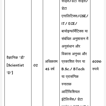
साइंस/डेटा साइंस/
डेटा
एनालिटिक्स/CSE/
IT/ ECE/
बायोइन्फॉर्मेटिक्स या
संबंधित अनुशासन में
अनुसंधान और
विकास अनुभव और
वैज्ञानिक ‘डी’
अधिकतम
प्रकाशित पेपर या
60960
[Scientist
02
45 वर्ष
B.Sc./ BTech
रुपये
‘D’]
या प्रासंगिक
स्नातक
आर्टिफिशियल
इंटेलिजेंस/ डेटा