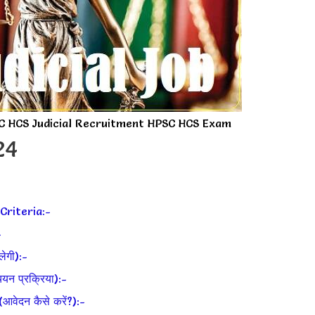
C HCS Judicial Recruitment HPSC HCS Exam
024
Criteria:-
-
ेगी):-
 प्रक्रिया):-
ेदन कैसे करें?):-