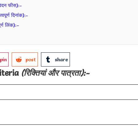
ेदन फीस):-
र्ण दिनांक):-
ण लिंक):–
pin
post
share
iteria
(रिक्तियां और पात्रता):-