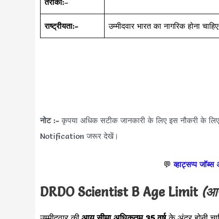
तरीका:
–
राष्ट्रीयता:-
उम्मीदवार भारत का नागरिक होना चाहिए
नोट :-
कृपया अधिक सटीक जानकारी के लिए इस नौकरी के लि
Notification जरूर देखें।
💬
व्हाट्सप्प जॉब्स
DRDO Scientist B
Age Limit
(आय
उम्मीदवार की
आयु सीमा
अधिकतम 35 वर्ष
के अंदर होनी चा