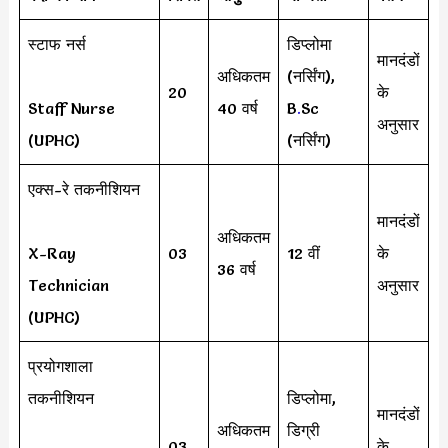
स्टाफ नर्स
डिप्लोमा
मानदंडों
अधिकतम
(नर्सिंग),
20
के
Staff Nurse
40 वर्ष
B
.
Sc
अनुसार
(UPHC)
(नर्सिंग)
एक्स-रे तकनीशियन
मानदंडों
अधिकतम
X-Ray
03
12 वीं
के
36 वर्ष
Technician
अनुसार
(UPHC)
प्रयोगशाला
तकनीशियन
डिप्लोमा,
मानदंडों
अधिकतम
डिग्री
03
के