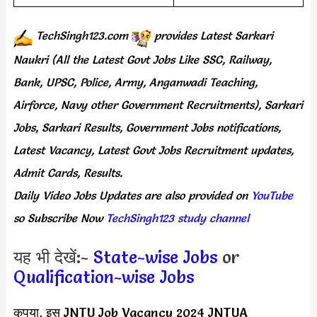
TechSingh123.com
provides
Latest Sarkari
Naukri (All the Latest Govt Jobs Like SSC, Railway,
Bank, UPSC, Police, Army, Anganwadi Teaching,
Airforce, Navy other Government Recruitments), Sarkari
Jobs, Sarkari Results, Government Jobs notifications,
Latest Vacancy, Latest Govt Jobs Recruitment updates,
Admit Cards, Results.
Daily
Video Jobs Updates
are
also
provided on
YouTube
so Subscribe Now
TechSingh123 study channel
यह भी देखें:-
State-wise Jobs
or
Qualification-wise Jobs
कृपया, इस JNTU Job Vacancy 2024 JNTUA