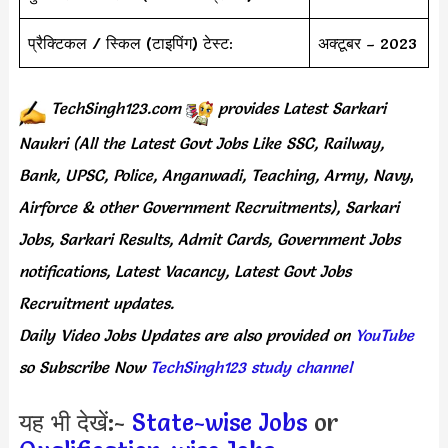
प्रैक्टिकल / स्किल (टाइपिंग) टेस्ट:
अक्टूबर – 2023
TechSingh123.com
provides
Latest Sarkari
Naukri (All the Latest Govt Jobs Like SSC, Railway,
Bank, UPSC, Police, Anganwadi, Teaching,
Army, Navy
,
Airforce & other Government Recruitments), Sarkari
Jobs, Sarkari Results,
Admit Cards,
Government Jobs
notifications, Latest Vacancy, Latest Govt Jobs
Recruitment updates.
Daily
Video Jobs Updates
are
also
provided on
YouTube
so Subscribe Now
TechSingh123 study channel
यह भी देखें:-
State-wise Jobs
or