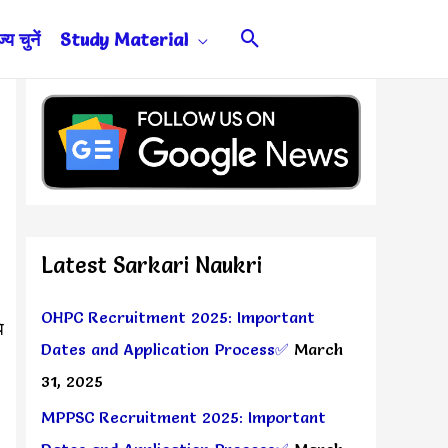
Search
य चुनें
Study Material
Latest Sarkari Naukri
i
OHPC Recruitment 2025: Important
ि
Dates and Application Process✅
March
31, 2025
MPPSC Recruitment 2025: Important