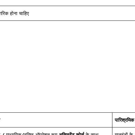
गरिक होना चाहिए
ा
पारिश्रमिक
क / माध्यमिक/वरिष्ठ ऑपरेशन रूम
असिस्टेंट कोर्स
के साथ
मानदंडों के