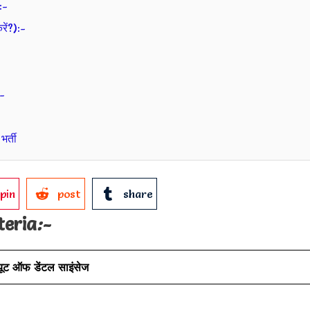
:-
ं?):-
-
र्ती
pin
post
share
teria
:-
यूट ऑफ डेंटल साइंसेज