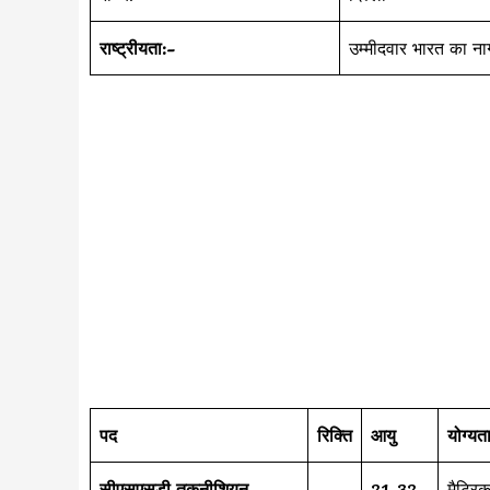
राष्ट्रीयता:-
उम्मीदवार भारत का ना
पद
रिक्ति
आयु
योग्यत
सीएसएसडी तकनीशियन
21-32
मैट्रि