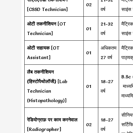
02
[CSSD Technician]
वर्ष
साइंस
ओटी तकनीशियन
[OT
21-32
मैट्रि
01
Technician]
वर्ष
साइंस
ओटी सहायक
[OT
अधिकतम
मैट्रि
01
Assistant]
27 वर्ष
पाठ्यक
लैब तकनीशियन
B.Sc 
(हिस्टोपैथोलॉजी)
[Lab
18-27
01
माध्यम
Technician
वर्ष
माध्यम
(Histopathology)]
सीनियर
रेडियोग्राफ़ पर काम करनेवाल
18-27
02
सर्टिफ
[Radiographer]
वर्ष