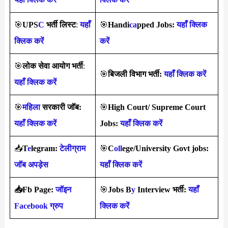
🎯
UPS
C
भर्ती
लिस्ट
:
यहाँ
🎯
Handi
ca
pped Jobs:
यहाँ क्लिक
क्लिक करें
करें
🎯
लोक सेवा आयोग भर्ती
:
🎯
बिजली विभाग भर्ती:
यहाँ क्लिक करें
यहाँ क्लिक करें
🎯
महिला
सरकारी जॉब:
🎯
High Court/ Supreme Court
यहाँ क्लिक करें
Jobs:
यहाँ क्लिक करें
📥
T
e
legram:
टेलीग्राम
🎯
C
oll
ege/University Govt jobs:
जॉब अपड़ेस
यहाँ क्लिक करें
📥Fb Page:
जॉइन
🎯
Jobs B
y
Interview
भर्ती
:
यहाँ
Facebook ग्रुप
क्लिक करें