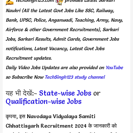
Naukri (All the Latest Govt Jobs Like SSC, Railway,
Bank, UPSC, Police, Anganwadi, Teaching,
Army, Navy
,
Airforce & other Government Recruitments), Sarkari
Jobs, Sarkari Results,
Admit Cards,
Government Jobs
notifications, Latest Vacancy, Latest Govt Jobs
Recruitment updates.
Daily
Video Jobs Updates
are
also
provided on
YouTube
so Subscribe Now
TechSingh123 study channel
यह भी देखें:-
State-wise Jobs
or
Qualification-wise Jobs
कृपया, इस Navodaya Vidyalaya Samiti
Chhattisgarh Recruitment 2024 के जानकारी को