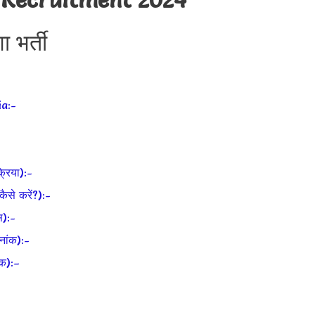
 भर्ती
ia:-
रिया):-
े करें?):-
):-
ांक):-
क):–