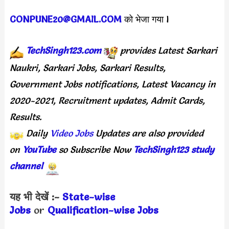
CONPUNE20@GMAIL.COM
को भेजा गया l
TechSingh123.com
provides Latest Sarkari
Naukri, Sarkari Jobs, Sarkari Results,
Government Jobs notifications, Latest Vacancy in
2020-2021, Recruitment updates, Admit Cards,
Results.
Daily
Video Jobs
Updates are also provided
on
YouTube
so Subscribe Now
TechSingh123 study
channel
यह भी देखें :-
State-wise
Jobs
or
Quali
fication-wise Jobs