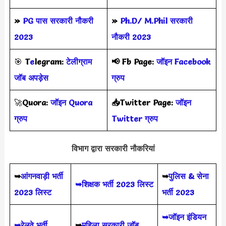
»
PG पास सरकारी नौकरी
»
Ph.D/ M.Phil सरकारी
2023
नौकरी 2023
🎯
T
e
legram:
टेलीग्राम
📢
Fb Page:
जॉइन Facebook
जॉब अपड़ेस
ग्रुप
🚀
Quora:
जॉइन Quora
📥Twitter Page:
जॉइन
ग्रुप
Twitter ग्रुप
विभाग द्वारा सरकारी नौकरियां
➥
आंगनवाड़ी भर्ती
➥
पुलिस & सेना
➥शिक्षक भर्ती 2023 लिस्ट
2023 लिस्ट
भर्ती 2023
➥जॉइन इंडियन
➥रेलवे भर्ती
➥
महिला सरकारी जॉब