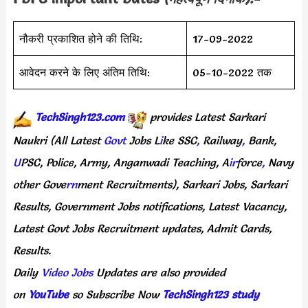
नौकरी प्रकाशित होने की तिथि:
17-09-2022
आवेदन करने के लिए अंतिम तिथि:
05-10-2022 तक
TechSingh123.com
provides
Latest
Sarkari
Naukri
(All
Latest
Govt
Jobs
L
i
ke
SSC
,
Railway
,
Bank,
U
PSC,
Police,
Army,
Anganwadi
Teaching,
A
ir
force
,
Navy
other
Gove
rn
ment
Recruitments),
Sarkari
Jobs,
Sarkari
Results,
Government
Jobs
notifications,
Latest
Vacancy,
Latest
Govt
Jobs
Recruitment
updates,
Admit
Cards,
Results.
Daily
Video Jobs
Updates
are
also
provided
on
YouTube
so
Subscribe
Now
TechSingh123 study