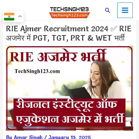
Skip
Main
Search
to
Men
content
Post
RIE Ajmer Recruitment 2024 ✅ RIE
navigation
अजमेर में PGT, TGT, PRT & WET भर्ती
By
Amar Singh
/
January 13, 2025