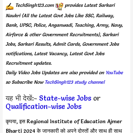
TechSingh123.com
provides
Latest Sarkari
Naukri (All the Latest Govt Jobs Like SSC, Railway,
Bank, UPSC, Police, Anganwadi, Teaching,
Army, Navy
,
Airforce & other Government Recruitments), Sarkari
Jobs, Sarkari Results,
Admit Cards,
Government Jobs
notifications, Latest Vacancy, Latest Govt Jobs
Recruitment updates.
Daily
Video Jobs Updates
are
also
provided on
YouTube
so Subscribe Now
TechSingh123 study channel
यह भी देखें:-
State-wise Jobs
or
Qualification-wise Jobs
कृपया, इस Regional Institute of Education Ajmer
Bharti 2024 के जानकारी को अपने दोस्तों और साथ ही साथ