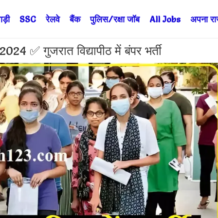
ड़ी
SSC
रेलवे
बैंक
पुलिस/रक्षा जॉब
All Jobs
अपना राज्
✅ गुजरात विद्यापीठ में बंपर भर्ती