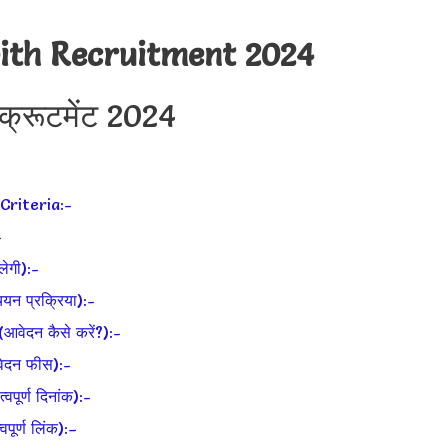
ith Recruitment 2024
िक्रूटमेंट 2024
Criteria:-
-
ेगी):-
 प्रक्रिया):-
ेदन कैसे करें?):-
ेदन फीस):-
र्ण दिनांक):-
र्ण लिंक):–