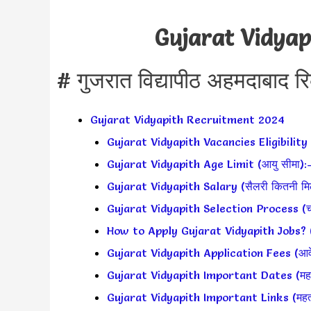
Gujarat Vidyap
# गुजरात विद्यापीठ अहमदाबाद र
Gujarat Vidyapith Recruitment 2024
Gujarat Vidyapith Vacancies Eligibility 
Gujarat Vidyapith Age Limit (आयु सीमा):
Gujarat Vidyapith Salary (सैलरी कितनी मिल
Gujarat Vidyapith Selection Process (चयन
How to Apply Gujarat Vidyapith Jobs? (आव
Gujarat Vidyapith Application Fees (आव
Gujarat Vidyapith Important Dates (महत्वपू
Gujarat Vidyapith Important Links (महत्वपू