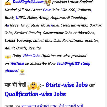
TechSingh123.com
provides Latest Sarkari
Naukri
(All the Latest
Govt
Jobs L
i
ke SSC
,
Railway
,
Bank,
U
PSC, Police, Army, Anganwadi Teaching,
A
ir
force
,
Navy other Gove
rn
ment Recruitments),
Sarkari
Jobs, Sarkari Results, Government Jobs notifications,
Latest Vacancy,
Latest
Govt Jobs Recruitment updates,
Admit Cards, Results.
Daily
Video Jobs
Updates are also provided
on
YouTube
so Subscribe Now
TechSingh123 study
channel
यह भी देखें
:-
State-wise Jobs
or
Qualification-wis
e Jobs
कृपया, इस
राजस्थान कर्मचारी चयन बोर्ड पटवारी भर्ती