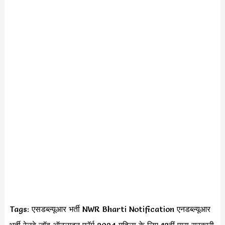
Tags: एसडब्ल्यूआर भर्ती NWR Bharti Notification एनडब्ल्यूआर
भर्ती रेलवे जॉब ऑनलाइन फॉर्म 2024 महिला के लिए 12वीं पास सरकारी