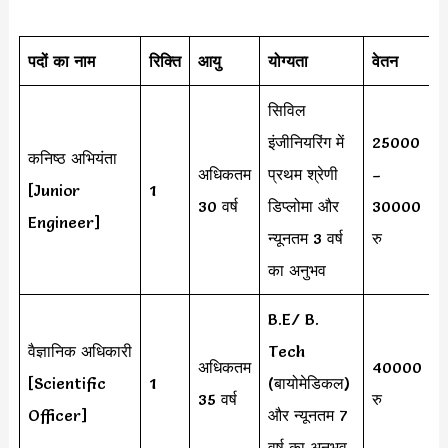
पदों का नाम
रिक्ति
आयु
योग्यता
वेतन
सिविल
इंजीनियरिंग में
25000
कनिष्ठ अभियंता
अधिकतम
प्रथम श्रेणी
–
[Junior
1
30 वर्ष
डिप्लोमा और
30000
Engineer]
न्यूनतम 3 वर्ष
रु
का अनुभव
B.E/ B.
वैज्ञानिक अधिकारी
Tech
अधिकतम
40000
[Scientific
1
(बायोमेडिकल)
35 वर्ष
रु
Officer]
और न्यूनतम 7
वर्ष का अनुभव