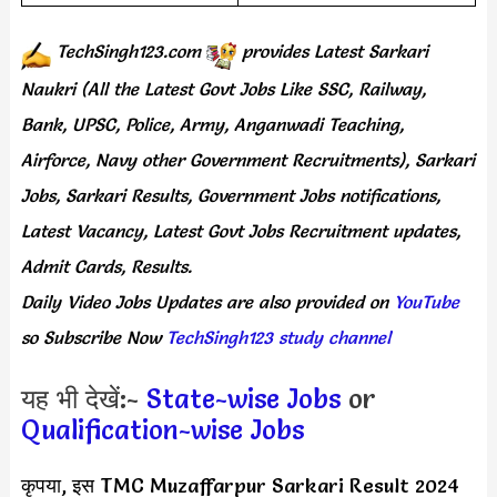
TechSingh123.com
provides
Latest Sarkari
Naukri (All the Latest Govt Jobs Like SSC, Railway,
Bank, UPSC, Police, Army, Anganwadi Teaching,
Airforce, Navy other Government Recruitments), Sarkari
Jobs, Sarkari Results, Government Jobs notifications,
Latest Vacancy, Latest Govt Jobs Recruitment updates,
Admit Cards, Results.
Daily
Video Jobs Updates
are
also
provided on
YouTube
so Subscribe Now
TechSingh123 study channel
यह भी देखें:-
State-wise Jobs
or
Qualification-wise Jobs
कृपया, इस TMC Muzaffarpur Sarkari Result 2024