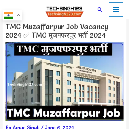
Skip
Main
Search
to
Men
content
Post
TMC Muzaffarpur Job Vacancy
navigation
2024 ✅ TMC मुजफ्फरपुर भर्ती 2024
By
Amar Singh
/
June 6, 2024