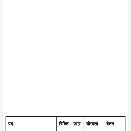
पद
रिक्ति
उम्र
योग्यता
वेतन