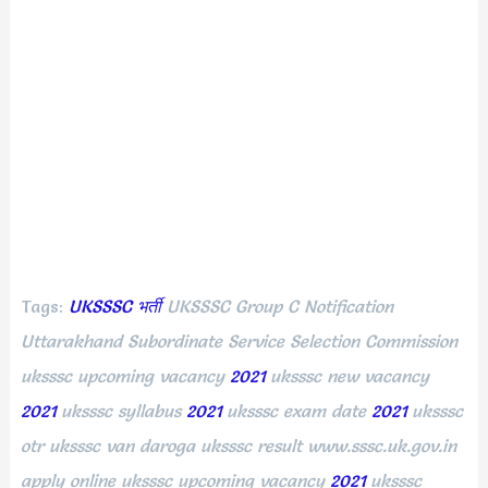
Tags:
UKSSSC भर्ती
UKSSSC Group C Notification
Uttarakhand Subordinate Service Selection Commission
uksssc upcoming vacancy
2021
uksssc new vacancy
2021
uksssc syllabus
2021
uksssc exam date
2021
uksssc
otr uksssc van daroga uksssc result www.sssc.uk.gov.in
apply online uksssc upcoming vacancy
2021
uksssc