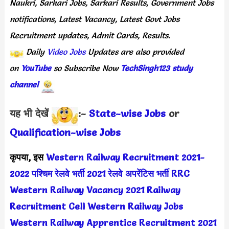
Naukri, Sarkari Jobs, Sarkari Results, Government Jobs
notifications, Latest Vacancy,
Latest
Govt Jobs
Recruitment updates, Admit Cards, Results.
Daily
Video Jobs
Updates are also provided
on
YouTube
so Subscribe Now
TechSingh123 study
channel
यह भी देखें
:-
State-wise Jobs
or
Qualification-wis
e Jobs
कृपया, इस
Western Railway Recruitment 2021-
2022
पश्चिम रेलवे भर्ती 2021
रेलवे अपरेंटिस भर्ती
RRC
Western Railway Vacancy 2021
Railway
Recruitment Cell Western Railway Jobs
Western Railway Apprentice Recruitment 2021