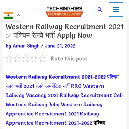
Skip
Main
Search
to
Men
content
Post
Western Railway Recruitment 2021
navigation
✅ पश्चिम रेलवे भर्ती Apply Now
By
Amar Singh
/
June 21, 2022
Rate this post
Western Railway Recruitment 2021-2022
पश्चिम
रेलवे भर्ती 2021
रेलवे अपरेंटिस भर्ती
RRC Western
Railway Vacancy 2021
Railway Recruitment Cell
Western Railway Jobs
Western Railway
Apprentice Recruitment 2021
Railway
Apprentice Recruitment 2021-2022
पश्चिम