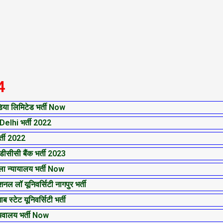
4
ा लिमिटेड भर्ती Now
P
P
P
P
P
P
P
lhi भर्ती 2022
a
a
a
a
a
a
a
ती 2022
g
g
g
g
g
g
g
ीसी बैंक भर्ती 2023
e
e
e
e
e
e
e
न्यायालय भर्ती Now
ॉ यूनिवर्सिटी नागपुर भर्ती
टेट यूनिवर्सिटी भर्ती
वालय भर्ती Now