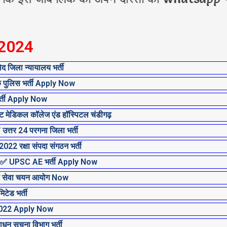
 2024
िला न्यायालय भर्ती
P
P
P
P
P
P
P
पुलिस भर्ती Apply Now
a
a
a
a
a
a
a
्ती Apply Now
g
g
g
g
g
g
g
ेडिकल कॉलेज एंड हॉस्पिटल चंडीगढ़
e
e
e
e
e
e
e
तर 24 परगना जिला भर्ती
रक्षा संपदा संगठन भर्ती
✅ UPSC AE भर्ती Apply Now
 सेवा चयन आयोग Now
ेड भर्ती
2022 Apply Now
 सूचना विभाग भर्ती