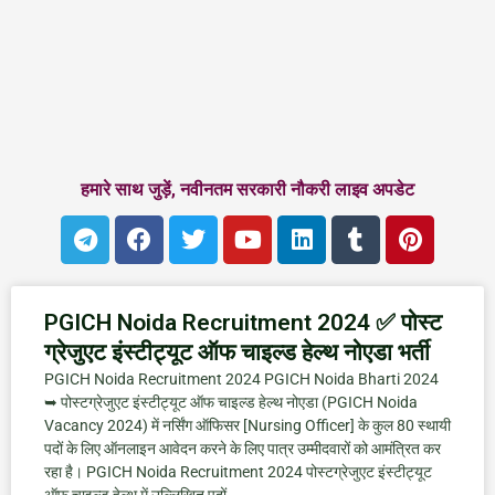
हमारे साथ जुड़ें, नवीनतम सरकारी नौकरी लाइव अपडेट
T
F
T
Y
L
T
P
e
a
w
o
i
u
i
l
c
i
u
n
m
n
e
e
t
t
k
b
t
P
P
P
P
g
b
t
u
e
l
e
PGICH Noida Recruitment 2024 ✅ पोस्ट
a
a
a
a
r
o
e
b
d
r
r
ग्रेजुएट इंस्टीट्यूट ऑफ चाइल्ड हेल्थ नोएडा भर्ती
a
o
r
e
i
e
g
g
g
g
PGICH Noida Recruitment 2024 PGICH Noida Bharti 2024
m
k
n
s
➥ पोस्टग्रेजुएट इंस्टीट्यूट ऑफ चाइल्ड हेल्थ नोएडा (PGICH Noida
e
e
e
e
t
Vacancy 2024) में नर्सिंग ऑफिसर [Nursing Officer] के कुल 80 स्थायी
पदों के लिए ऑनलाइन आवेदन करने के लिए पात्र उम्मीदवारों को आमंत्रित कर
रहा है। PGICH Noida Recruitment 2024 पोस्टग्रेजुएट इंस्टीट्यूट