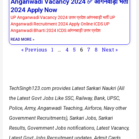
Anganwadi Vacancy 2024 ✅ आंगनवाड़ी भर्ती
2024 Apply Now
UP Anganwadi Vacancy 2024 उत्तर प्रदेश आंगनबाड़ी भर्ती UP
Anganwadi Recruitment 2024 Apply Online ICDS UP
Anganwadi Bharti 2024 ICDS आंगनबाड़ी उत्तर प्रदेश
READ MORE »
« Previous
1
…
4
5
6
7
8
Next »
TechSingh123.com
provides Latest Sarkari Naukri (All
the Latest Govt Jobs Like SSC, Railway, Bank, UPSC,
Police, Army, Anganwadi Teaching, Airforce, Navy other
Government Recruitments), Sarkari Jobs, Sarkari
Results, Government Jobs notifications, Latest Vacancy,
Latest Govt Jobs Recruitment updates, Admit Cards,