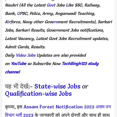
Naukri
(All
the Latest
Govt
Jobs
L
i
ke
SSC
,
Railway
,
Bank,
U
PSC,
Police,
Army,
Anganwadi
Teaching,
A
ir
force
,
Navy
other
Gove
rn
ment
Recruitments),
Sarkari
Jobs,
Sarkari
Results,
Government
Jobs
notifications,
Latest
Vacancy,
Latest
Govt
Jobs
Recruitment
updates,
Admit
Cards,
Results.
Daily
Video Jobs
Updates
are
also
provided
on
YouTube
so
Subscribe
Now
TechSingh123 study
channel
यह भी देखें:-
State-wise Jobs
or
Qualification-wise Jobs
कृपया, इस
Assam Forest Notification 2023
असम वन
विभाग भर्ती 2023
के जानकारी को अपने दोस्तों और साथ ही साथ