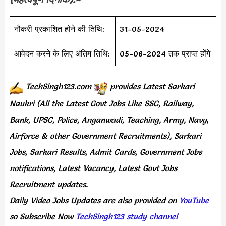
नौकरी प्रकाशित होने की तिथि:
31-05-2024
आवेदन करने के लिए अंतिम तिथि:
05-06-2024 तक प्राप्त होंगे
TechSingh123.com
provides
Latest Sarkari
Naukri (All the Latest Govt Jobs Like SSC, Railway,
Bank, UPSC, Police, Anganwadi, Teaching,
Army, Navy
,
Airforce & other Government Recruitments), Sarkari
Jobs, Sarkari Results,
Admit Cards,
Government Jobs
notifications, Latest Vacancy, Latest Govt Jobs
Recruitment updates.
Daily
Video Jobs Updates
are
also
provided on
YouTube
so Subscribe Now
TechSingh123 study channel