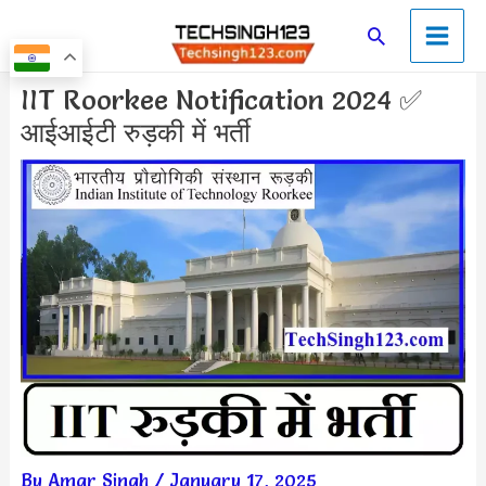
Skip
Main
Search
to
Men
content
Post
IIT Roorkee Notification 2024 ✅
navigation
आईआईटी रुड़की में भर्ती
By
Amar Singh
/
January 17, 2025