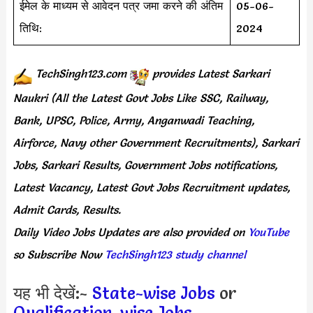
ईमेल के माध्यम से आवेदन पत्र जमा करने की अंतिम
05-06-
तिथि:
2024
TechSingh123.com
provides
Latest Sarkari
Naukri (All the Latest Govt Jobs Like SSC, Railway,
Bank, UPSC, Police, Army, Anganwadi Teaching,
Airforce, Navy other Government Recruitments), Sarkari
Jobs, Sarkari Results, Government Jobs notifications,
Latest Vacancy, Latest Govt Jobs Recruitment updates,
Admit Cards, Results.
Daily
Video Jobs Updates
are
also
provided on
YouTube
so Subscribe Now
TechSingh123 study channel
यह भी देखें:-
State-wise Jobs
or
Qualification-wise Jobs