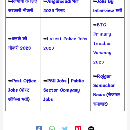
➥
दिव्यांगों के लिए
➥Anganwadi भर्ती
➥
Jobs By
सरकारी नौकरी
2023 लिस्ट
Interview भर्ती
➥
BTC
Primary
➥
क्लर्क की
➥
Latest Police Jobs
Teacher
नौकरी 2023
2023
Vacancy
2023
➥
Rojgar
➥
Post Office
➥
PSU Jobs
|
Public
Samachar
Jobs
(
पोस्ट
Sector Company
News
(
रोजगार
ऑफिस भर्ती
)
Jobs
समाचार
)