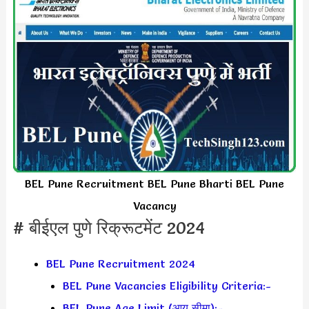
BEL Pune Recruitment BEL Pune Bharti BEL Pune
Vacancy
# बीईएल पुणे रिक्रूटमेंट 2024
BEL Pune Recruitment 2024
BEL Pune Vacancies Eligibility Criteria:-
BEL Pune Age Limit (आयु सीमा):-