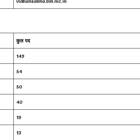
vidhansabha.bih.nic.in
कुल पद
149
54
50
40
19
13