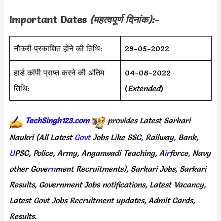
Important Dates
(महत्वपूर्ण दिनांक):-
नौकरी प्रकाशित होने की तिथि:
29-05-2022
हार्ड कॉपी प्राप्त करने की अंतिम
04-08-2022
तिथि:
(
Extended
)
TechSingh123.com
provides
Latest
Sarkari
Naukri
(All
Latest
Govt
Jobs
L
i
ke
SSC
,
Railway
,
Bank,
U
PSC,
Police,
Army,
Anganwadi
Teaching,
A
ir
force
,
Navy
other
Gove
rn
ment
Recruitments),
Sarkari
Jobs,
Sarkari
Results,
Government
Jobs
notifications,
Latest
Vacancy,
Latest
Govt
Jobs
Recruitment
updates,
Admit
Cards,
Results.