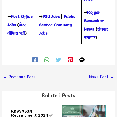
➥
Rojgar
➥
Post Office
➥
PSU Jobs
|
Public
Samachar
Jobs
(
पोस्ट
Sector Company
News
(
रोजगार
ऑफिस भर्ती
)
Jobs
समाचार
)
←
Previous Post
Next Post
→
Related Posts
KBVSASUN
Recruitment 2024 ✅