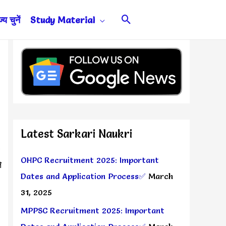
Search
य चुनें
Study Material
Latest Sarkari Naukri
➥
OHPC Recruitment 2025: Important
े
Dates and Application Process✅
March
31, 2025
MPPSC Recruitment 2025: Important