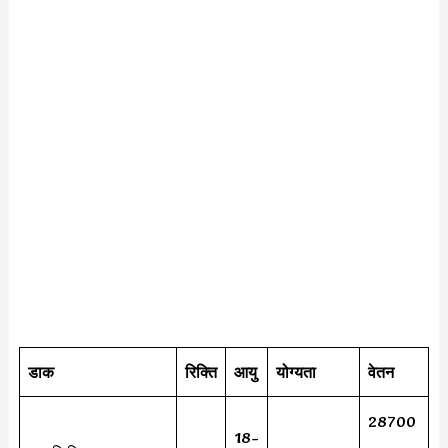
डाक
रिक्ति
आयु
योग्यता
वेतन
28700
18-