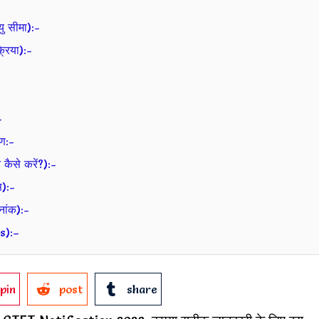
 सीमा):-
िया):-
-
रण:-
से करें?):-
):-
ांक):-
s):–
pin
post
share