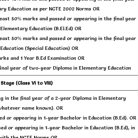
tary Education as per NCTE 2002 Norms OR
 least 50% marks and passed or appearing in the final year
 Elementary Education (B.El.Ed) OR
 least 50% marks and passed or appearing in the final year
 Education (Special Education) OR
rks and 1 Year B.Ed Examination OR
final year of two-year Diploma in Elementary Education
tage (Class VI to VIII)
g in the final year of a 2-year Diploma in Elementary
 whatever name known). OR
d or appearing in 1-year Bachelor in Education (B.Ed). OR
d or appearing in 1-year Bachelor in Education (B.Ed), in
with the NCTE Norms OR