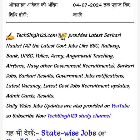
ऑनलाइन आवेदन की अंतिम
04-07-2024 तक प्राप्त किए
तिथि होगी:
जाएंगे
TechSingh123.com
provides
Latest Sarkari
Naukri (All the Latest Govt Jobs Like SSC, Railway,
Bank, UPSC, Police, Army, Anganwadi Teaching,
Airforce, Navy other Government Recruitments), Sarkari
Jobs, Sarkari Results, Government Jobs notifications,
Latest Vacancy, Latest Govt Jobs Recruitment updates,
Admit Cards, Results.
Daily
Video Jobs Updates
are
also
provided on
YouTube
so Subscribe Now
TechSingh123 study channel
यह भी देखें:-
State-wise Jobs
or