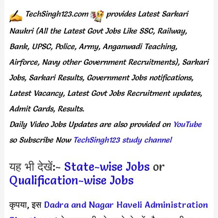
TechSingh123.com
provides
Latest Sarkari
Naukri (All the Latest Govt Jobs Like SSC, Railway,
Bank, UPSC, Police, Army, Anganwadi Teaching,
Airforce, Navy other Government Recruitments), Sarkari
Jobs, Sarkari Results, Government Jobs notifications,
Latest Vacancy, Latest Govt Jobs Recruitment updates,
Admit Cards, Results.
Daily
Video Jobs Updates
are
also
provided on
YouTube
so Subscribe Now
TechSingh123 study channel
यह भी देखें:-
State-wise Jobs
or
Qualification-wise Jobs
कृपया, इस
Dadra and Nagar Haveli Administration