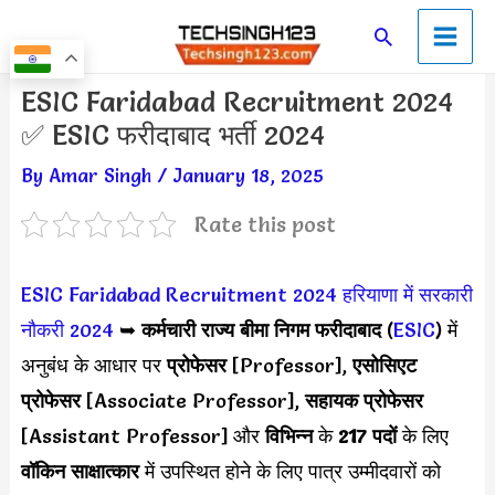
Skip
Main
Search
to
Men
content
Post
ESIC Faridabad Recruitment 2024
navigation
✅ ESIC फरीदाबाद भर्ती 2024
By
Amar Singh
/
January 18, 2025
Rate this post
ESIC Faridabad Recruitment 2024
हरियाणा में सरकारी
नौकरी 2024
➥
कर्मचारी राज्य बीमा निगम
फरीदाबाद
(
ESIC
) में
अनुबंध के आधार पर
प्रोफेसर
[Professor],
एसोसिएट
प्रोफेसर
[Associate Professor],
सहायक प्रोफेसर
[Assistant Professor] और
विभिन्न
के
217 पदों
के लिए
वॉकिन साक्षात्कार
में उपस्थित होने के लिए पात्र उम्मीदवारों को