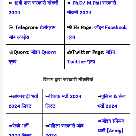
»
12वी पास सरकारी नौकरी
»
Ph.D/ M.Phil सरकारी
2024
नौकरी 2024
🎯
T
e
legram:
टेलीग्राम
📢
Fb Page:
जॉइन Facebook
जॉब अपड़ेस
ग्रुप
🚀
Quora:
जॉइन Quora
📥Twitter Page:
जॉइन
ग्रुप
Twitter ग्रुप
विभाग द्वारा सरकारी नौकरियां
➥
आंगनवाड़ी भर्ती
➥शिक्षक भर्ती 2024
➥
पुलिस & सेना
2024 लिस्ट
लिस्ट
भर्ती 2024
➥जॉइन इंडियन
➥रेलवे भर्ती
➥
महिला सरकारी जॉब
आर्मी [Army]
2024 लिस्ट
2024