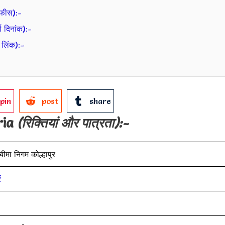
फीस):-
दिनांक):-
लिंक):–
pin
post
share
ria
(रिक्तियां और पात्रता):-
 बीमा निगम कोल्हापुर
ं