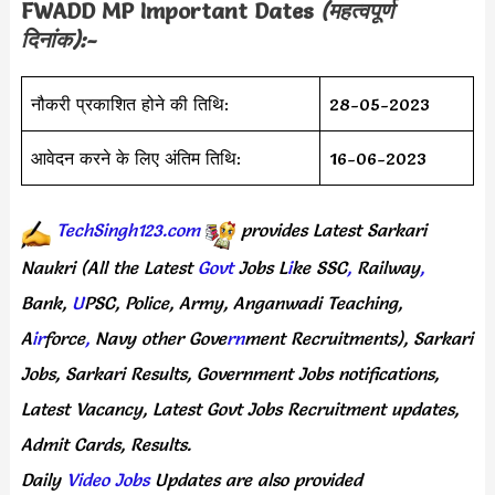
FWADD MP Important Dates
(महत्वपूर्ण
दिनांक):-
नौकरी प्रकाशित होने की तिथि:
28-05-2023
आवेदन करने के लिए अंतिम तिथि:
16-06-2023
TechSingh123.com
provides
Latest
Sarkari
Naukri
(All
the Latest
Govt
Jobs
L
i
ke
SSC
,
Railway
,
Bank,
U
PSC,
Police,
Army,
Anganwadi
Teaching,
A
ir
force
,
Navy
other
Gove
rn
ment
Recruitments),
Sarkari
Jobs,
Sarkari
Results,
Government
Jobs
notifications,
Latest
Vacancy,
Latest
Govt
Jobs
Recruitment
updates,
Admit
Cards,
Results.
Daily
Video Jobs
Updates
are
also
provided