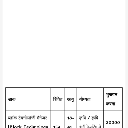
भुगतान
डाक
रिक्ति
आयु
योग्यता
करना
ब्लॉक टेक्नोलॉजी मैनेजर
18-
कृषि / कृषि
30000
[Block Technology
154
43
इंजीनियरिंग में