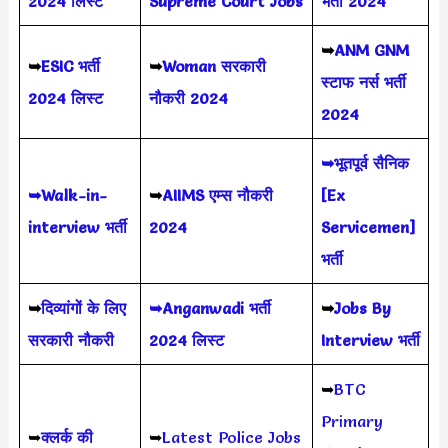
2024
लिस्ट
Supreme Court Jobs
भर्ती 2024
➥
ANM GNM
➥
ESIC भर्ती
➥
Woman सरकारी
स्टाफ नर्स भर्ती
2024 लिस्ट
नौकरी 2024
2024
➥भूतपूर्व सैनिक
➥Walk-in-
➥
AIIMS
एम्स नौकरी
[Ex
interview भर्ती
2024
Servicemen]
भर्ती
➥
दिव्यांगों के लिए
➥Anganwadi भर्ती
➥
Jobs By
सरकारी नौकरी
2024 लिस्ट
Interview भर्ती
➥
BTC
Primary
➥
क्लर्क की
➥
Latest Police Jobs