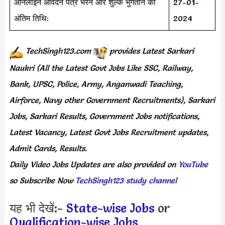
ऑनलाइन आवेदन पत्र भरने और शुल्क भुगतान की
27-01-
अंतिम तिथि:
2024
TechSingh123.com
provides
Latest Sarkari
Naukri (All the Latest Govt Jobs Like SSC, Railway,
Bank, UPSC, Police, Army, Anganwadi Teaching,
Airforce, Navy other Government Recruitments), Sarkari
Jobs, Sarkari Results, Government Jobs notifications,
Latest Vacancy, Latest Govt Jobs Recruitment updates,
Admit Cards, Results.
Daily
Video Jobs Updates
are
also
provided on
YouTube
so Subscribe Now
TechSingh123 study channel
यह भी देखें:-
State-wise Jobs
or
Qualification-wise Jobs