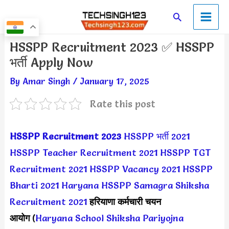
Skip
Main
Search
to
Men
content
Post
HSSPP Recruitment 2023 ✅ HSSPP
navigation
भर्ती Apply Now
By
Amar Singh
/
January 17, 2025
Rate this post
HSSPP Recruitment 2023
HSSPP भर्ती 2021
HSSPP Teacher Recruitment 2021
HSSPP TGT
Recruitment 2021
HSSPP Vacancy 2021
HSSPP
Bharti 2021
Haryana HSSPP Samagra Shiksha
Recruitment 2021
हरियाणा कर्मचारी चयन
आयोग
(
Haryana School Shiksha Pariyojna