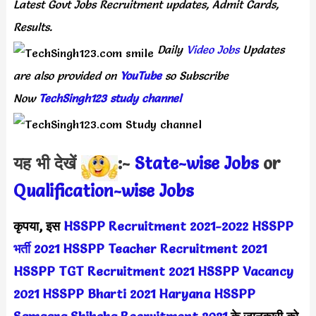
Latest
Govt Jobs Recruitment updates, Admit Cards,
Results.
Daily
Video Jobs
Updates
are also provided on
YouTube
so Subscribe
Now
TechSingh123 study channel
यह भी देखें
:-
State-wise Jobs
or
Qualification-wis
e Jobs
कृपया, इस
HSSPP Recruitment 2021-2022
HSSPP
भर्ती 2021
HSSPP Teacher Recruitment 2021
HSSPP TGT Recruitment 2021
HSSPP Vacancy
2021
HSSPP Bharti 2021
Haryana HSSPP