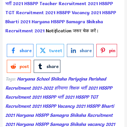
भर्ती 2021
HSSPP Teacher Recruitment 2021
HSSPP
TGT Recruitment 2021
HSSPP Vacancy 2021
HSSPP
Bharti 2021
Haryana HSSPP Samagra Shiksha
Recruitment 2021
Notification जरूर चेक करें।
share
tweet
share
pin
post
share
Tags:
Haryana School Shiksha Pariyojna Parishad
Recruitment 2021-2022
हरियाणा शिक्षक भर्ती 2021
HSSPP
Recruitment 2021
HSSPP भर्ती 2021
HSSPP TGT
Recruitment 2021
HSSPP Vacancy 2021
HSSPP Bharti
2021
Haryana HSSPP Samagra Shiksha Recruitment
2021
Haryana HSSPP Samagra Shiksha vacancy 2021