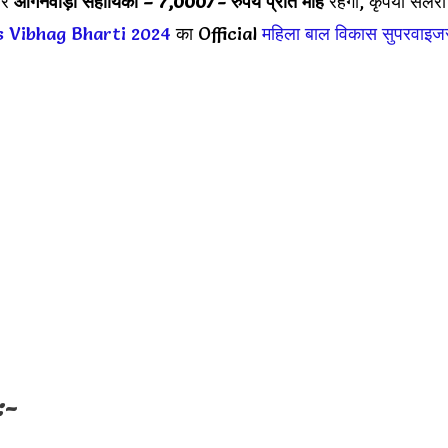
र
आंगनवाड़ी सहायिका – 7,000
/- रुपये प्रति माह
रहेगा, कृपया सैलरी
s Vibhag Bharti 2024
का Official
महिला बाल विकास सुपरवाइज
:-