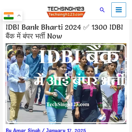
Skip
Main
Search
to
Men
content
Post
IDBI Bank Bharti 2024 ✅ 1300 IDBI
navigation
बैंक में बंपर भर्ती Now
By
Amar Singh
/
January 17, 2025