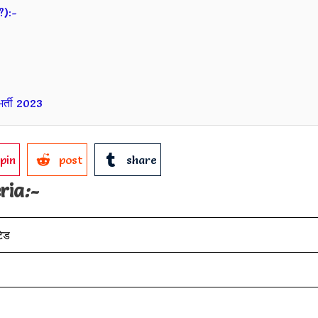
?):-
भर्ती 2023
pin
post
share
eria
:-
टेड