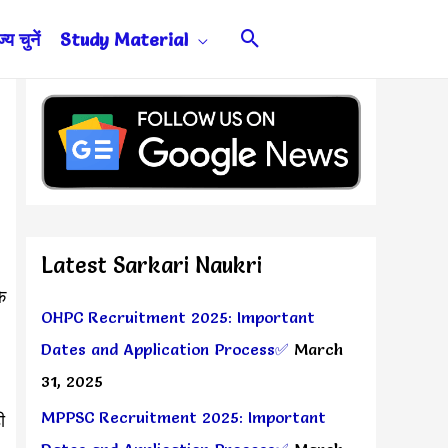
Search
य चुनें
Study Material
Latest Sarkari Naukri
े
OHPC Recruitment 2025: Important
Dates and Application Process✅
March
31, 2025
MPPSC Recruitment 2025: Important
ी