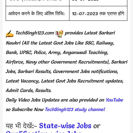
आवेदन करने के लिए अंतिम तिथि:
12-07-2023 तक प्राप्त होंगे
TechSingh123.com
provides
Latest Sarkari
Naukri (All the Latest Govt Jobs Like SSC, Railway,
Bank, UPSC, Police, Army, Anganwadi Teaching,
Airforce, Navy other Government Recruitments), Sarkari
Jobs, Sarkari Results, Government Jobs notifications,
Latest Vacancy, Latest Govt Jobs Recruitment updates,
Admit Cards, Results.
Daily
Video Jobs Updates
are
also
provided on
YouTube
so Subscribe Now
TechSingh123 study channel
यह भी देखें:-
State-wise Jobs
or