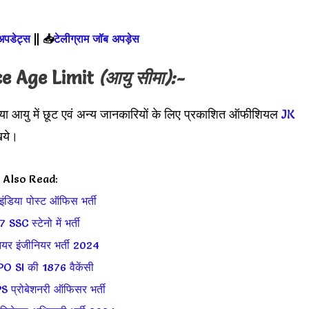
 अपडेट्स
||
📥
टेलीग्राम जॉब अपड़ेस
ce
Age Limit
(आयु सीमा):-
या आयु में छूट एवं अन्य जानकारियों के लिए प्रकाशित ऑफीशियल
JK
िये।
Also Read:
ंडिया पोस्ट ऑफिस भर्ती
 SSC स्टेनो में
भर्ती
यर इंजीनियर भर्ती 2024
O SI की 1876 वैकेंसी
 प्रोबेशनरी ऑफिसर भर्ती