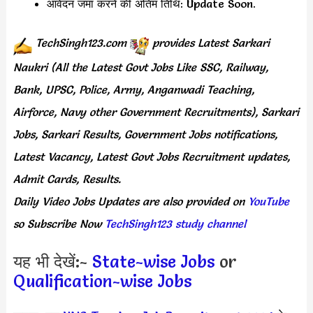
आवेदन जमा करने की अंतिम तिथि: Update Soon.
TechSingh123.com
provides
Latest Sarkari
Naukri (All the Latest Govt Jobs Like SSC, Railway,
Bank, UPSC, Police, Army, Anganwadi Teaching,
Airforce, Navy other Government Recruitments), Sarkari
Jobs, Sarkari Results, Government Jobs notifications,
Latest Vacancy, Latest Govt Jobs Recruitment updates,
Admit Cards, Results.
Daily
Video Jobs Updates
are
also
provided on
YouTube
so Subscribe Now
TechSingh123 study channel
यह भी देखें:-
State-wise Jobs
or
Qualification-wise Jobs