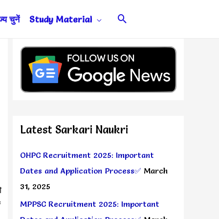
Search
य चुनें
Study Material
Latest Sarkari Naukri
OHPC Recruitment 2025: Important
Dates and Application Process✅
March
31, 2025
ो
MPPSC Recruitment 2025: Important
ं