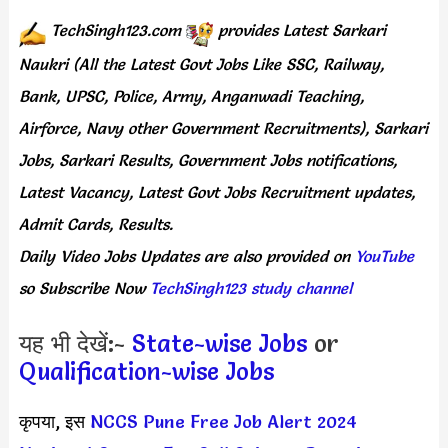
TechSingh123.com
provides
Latest Sarkari
Naukri (All the Latest Govt Jobs Like SSC, Railway,
Bank, UPSC, Police, Army, Anganwadi Teaching,
Airforce, Navy other Government Recruitments), Sarkari
Jobs, Sarkari Results, Government Jobs notifications,
Latest Vacancy, Latest Govt Jobs Recruitment updates,
Admit Cards, Results.
Daily
Video Jobs Updates
are
also
provided on
YouTube
so Subscribe Now
TechSingh123 study channel
यह भी देखें:-
State-wise Jobs
or
Qualification-wise Jobs
कृपया, इस
NCCS Pune Free Job Alert 2024