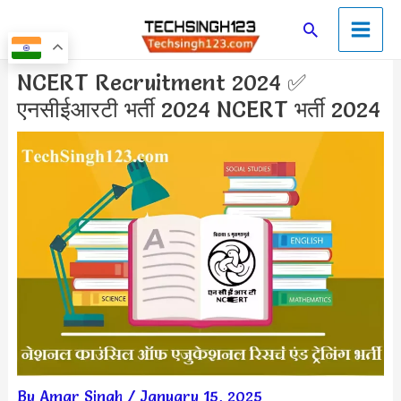
Skip
Main
Search
to
Men
content
Post
NCERT Recruitment 2024 ✅
navigation
एनसीईआरटी भर्ती 2024 NCERT भर्ती 2024
By
Amar Singh
/
January 15, 2025