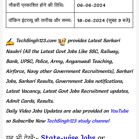
नौकरी प्रकाशित होने की तिथि:
06-06-2024
वॉकिन इंटरव्यू की तारीख और समय:
18-06-2024 (सुबह 9 बजे)
TechSingh123.com
provides
Latest Sarkari
Naukri (All the Latest Govt Jobs Like SSC, Railway,
Bank, UPSC, Police, Army, Anganwadi Teaching,
Airforce, Navy other Government Recruitments), Sarkari
Jobs, Sarkari Results, Government Jobs notifications,
Latest Vacancy, Latest Govt Jobs Recruitment updates,
Admit Cards, Results.
Daily
Video Jobs Updates
are
also
provided on
YouTube
so Subscribe Now
TechSingh123 study channel
यह भी देखें:-
State-wise Jobs
or