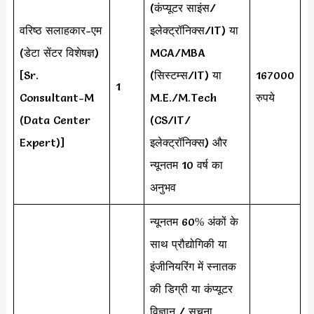
(कंप्यूटर साइंस/
वरिष्ठ सलाहकार-एम
इलेक्ट्रॉनिक्स/IT) या
(डेटा सेंटर विशेषज्ञ)
MCA/MBA
[Sr.
(सिस्टम्स/IT) या
167000
1
Consultant-M
M.E./M.Tech
रुपये
(Data Center
(CS/IT/
Expert)]
इलेक्ट्रॉनिक्स) और
न्यूनतम 10 वर्ष का
अनुभव
न्यूनतम 60% अंकों के
साथ प्रौद्योगिकी या
इंजीनियरिंग में स्नातक
की डिग्री या कंप्यूटर
विज्ञान / सूचना